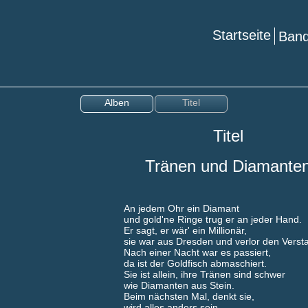
Startseite
Ba
Alben
Titel
Titel
Tränen und Diamante
An jedem Ohr ein Diamant
und gold'ne Ringe trug er an jeder Hand.
Er sagt, er wär' ein Millionär,
sie war aus Dresden und verlor den Verst
Nach einer Nacht war es passiert,
da ist der Goldfisch abmaschiert.
Sie ist allein, ihre Tränen sind schwer
wie Diamanten aus Stein.
Beim nächsten Mal, denkt sie,
wird alles anders sein.