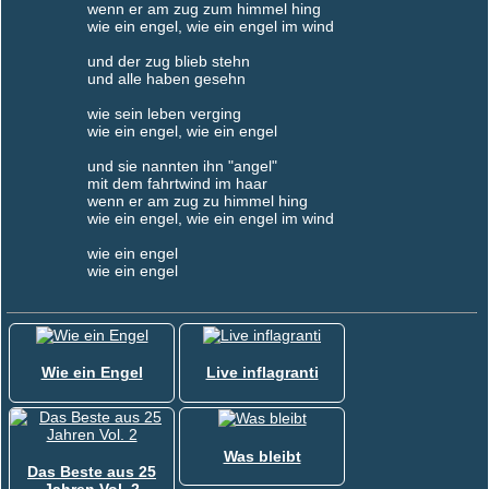
wenn er am zug zum himmel hing
wie ein engel, wie ein engel im wind
und der zug blieb stehn
und alle haben gesehn
wie sein leben verging
wie ein engel, wie ein engel
und sie nannten ihn "angel"
mit dem fahrtwind im haar
wenn er am zug zu himmel hing
wie ein engel, wie ein engel im wind
wie ein engel
wie ein engel
Wie ein Engel
Live inflagranti
Was bleibt
Das Beste aus 25